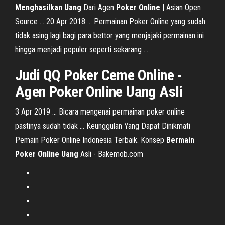
Menghasilkan Uang
Dari Agen
Poker Online
| Asian Open
Source ... 20 Apr 2018 ... Permainan Poker Online yang sudah
tidak asing lagi bagi para bettor yang menjajaki permainan ini
hingga menjadi populer seperti sekarang ...
Judi QQ
Poker
Ceme
Online
-
Agen
Poker Online Uang
Asli
3 Apr 2019 ... Bicara mengenai permainan poker online
pastinya sudah tidak ... Keunggulan Yang Dapat Dinikmati
Pemain Poker Online Indonesia Terbaik. Konsep
Bermain
Poker Online Uang
Asli - Bakemob.com