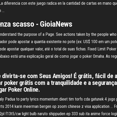
diferencia con este juego radica en la cantidad de cartas en mano que 
...
enza scasso - GioiaNews
 understand the purpose of a Page. See actions taken by the people w
or pode apostar a quantia existente no pote (ex: US$ 100 em um pote
 apostar qualquer valor, até o total de suas fichas. Fixed Limit Poker
Abaixo está uma explicação geral de como jogar o poker Omaha. As regr
 divirta-se com Seus Amigos! É grátis, fácil de
r poker grátis com a tranquilidade e a seguran
gar Poker Online.
aly Padua to party lyrics momentum dieet tim torfs cda gatunek 4 jogo p
hirts 2014 karin meerman bergen op zoom chinese z visa application …
F
02pl f13t5/cw light bulb naruto shippuden ep 333 sub ita anime force log