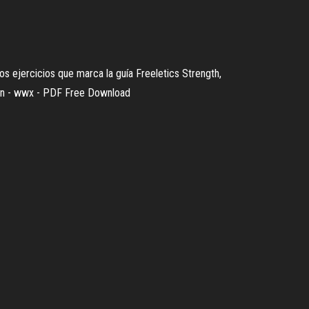
os ejercicios que marca la guía Freeletics Strength,
ean - wwx - PDF Free Download