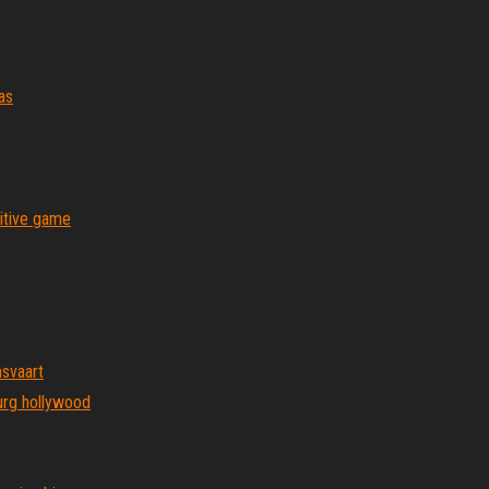
as
itive game
msvaart
urg hollywood