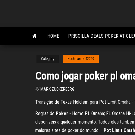
Skip
to
the
content
HOME
PRISCILLA DEALS POKER AT CL
Category
Kochmanski42719
Como jogar poker pl om
By
MARK ZUCKERBERG
Transição de Texas Hold’em para Pot Limit Omaha -
Regras de
Poker
- Home PL Omaha; FL Omaha Hi-Lo .
disponiveis a qualquer momento. Todos eles tambem p
maiores sites de poker do mundo ...
Pot Limit
Omah